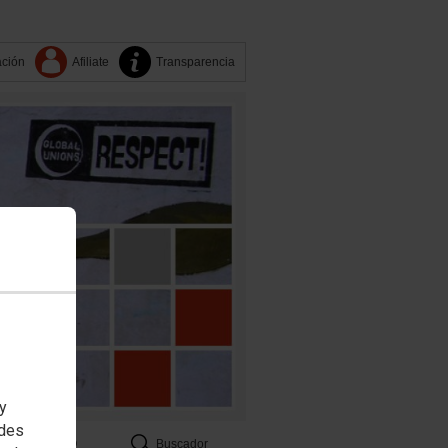
ación
Afiliate
Transparencia
 y
edes
CCOO
Buscador