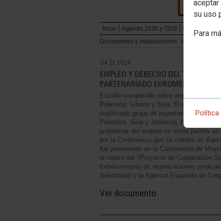
aceptar 
su uso 
Inicio
Agenda 2030 y ODS
Cooperación
Para má
Documentos y publicaciones
Cooperació
04.11.2014
EMPLEO Y DERECHO DEL TRABAJO E
PARTENARIADO EUROMEDITERRÁNE
Estudio comparado sobre empleo y derecho 
Palestina, Líbano y Siria. El estudio que 
Política
cualificado grupo de expertos de los ocho
Palestina, Siria y Jordania), fue el primer
problemas del empleo en estos países en 
por la Conferencia que se celebró en Bar
fue presentado en la Conferencia de Minis
el marco del ?Proyecto de Cooperación Si
fortalecimiento de organizaciones sindica
Solidaridad y la Agencia Española de Coop
Ver documento