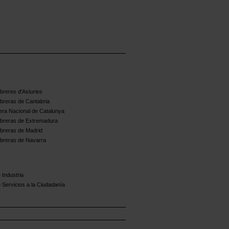
reres d'Asturies
breras de Cantabria
ra Nacional de Catalunya
breras de Extremadura
breras de Madrid
breras de Navarra
 Industria
 Servicios a la Ciudadanía