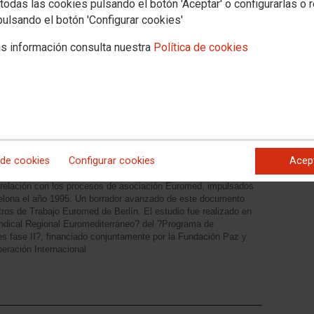
todas las cookies pulsando el botón 'Aceptar' o configurarlas o 
Contacta
Multimedia
pulsando el botón 'Configurar cookies'
Sensibilización
Participación y redes
Documentos y publicaciones
Multimedi
s información consulta nuestra
Política de cookies
n
Documentos y publicaciones
N LOS PAÍSES ÁRABES MEDITERRÁNEOS Y EL
O
del trabajo en Marruecos, Argelia, Túnez, Egipto, Jordania,
se presentó en su día, en cuya elaboración participaron un
 de cookies
Configurar cookies
Acep
 países analizados (Marruecos, Argelia, Túnez, Egipto, Líbano,
o de su naturaleza: el análisis comparado de la evolución y los
relación con los procesos de asociación Euromed, impulsados
celona el año 1995. Un borrador avanzado de este documento
tros de Trabajo Euromed de Berlín. El estudio fue realizado en
ndical Regional Euromediterráneo? del ?Programa de
les fase II?, financiado conjuntamente por la Fundación Paz y
eración Internacional