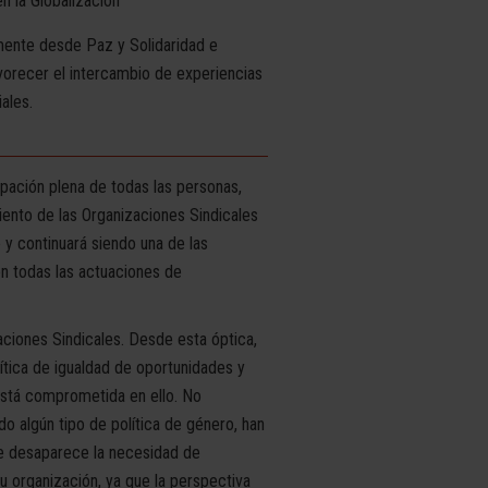
n la Globalización
ente desde Paz y Solidaridad e
orecer el intercambio de experiencias
ales.
pación plena de todas las personas,
iento de las Organizaciones Sindicales
 y continuará siendo una de las
en todas las actuaciones de
aciones Sindicales. Desde esta óptica,
ítica de igualdad de oportunidades y
 está comprometida en ello. No
o algún tipo de política de género, han
e desaparece la necesidad de
 su organización, ya que la perspectiva