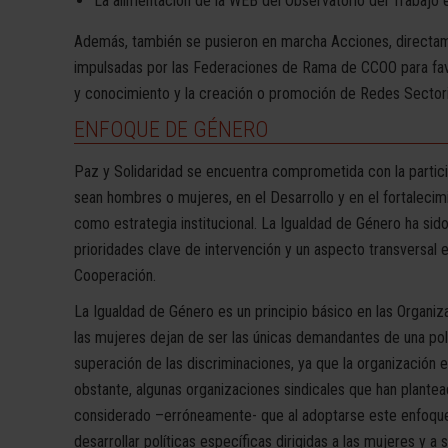
La alimentación de la WEB del Observatorio del Trabajo e
Además, también se pusieron en marcha Acciones, directam
impulsadas por las Federaciones de Rama de CCOO para fav
y conocimiento y la creación o promoción de Redes Sectori
ENFOQUE DE GÉNERO
Paz y Solidaridad se encuentra comprometida con la partici
sean hombres o mujeres, en el Desarrollo y en el fortalecim
como estrategia institucional. La Igualdad de Género ha sido
prioridades clave de intervención y un aspecto transversal 
Cooperación.
La Igualdad de Género es un principio básico en las Organiz
las mujeres dejan de ser las únicas demandantes de una pol
superación de las discriminaciones, ya que la organización
obstante, algunas organizaciones sindicales que han plantead
considerado –erróneamente- que al adoptarse este enfoqu
desarrollar políticas específicas dirigidas a las mujeres y a