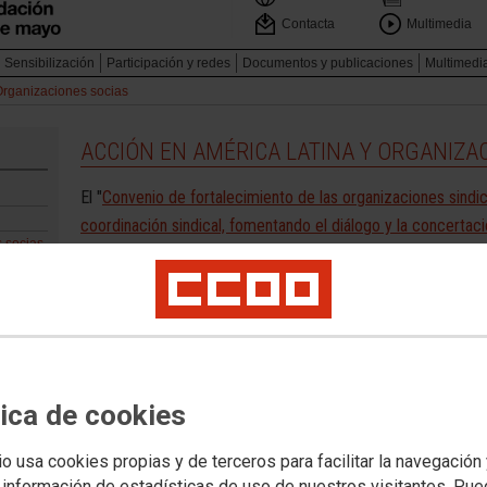
Contacta
Multimedia
Sensibilización
Participación y redes
Documentos y publicaciones
Multimedi
Organizaciones socias
ACCIÓN EN AMÉRICA LATINA Y ORGANIZA
El "
Convenio de fortalecimiento de las organizaciones sindic
coordinación sindical, fomentando el diálogo y la concertaci
s socias
autoreforma
" para América Latina fue firmado por Paz y Soli
año 2008, para su ejecución hasta el 2012. El Convenio sup
de los que 8.400.00 euros fueron subvención de la Agencia
para el Desarrollo (AECID), y el resto aportaciones de Paz y
socias en el mismo.
Este plan de cooperación, cuya ejecución se alargó hasta el
tica de cookies
de las organizaciones sindicales latinoamericanas, tanto na
io usa cookies propias y de terceros para facilitar la navegación
regionales, como agentes de desarrollo en sus respectivas á
 información de estadísticas de uso de nuestros visitantes. Pu