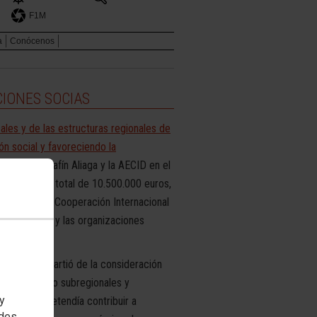
F1M
a
Conócenos
CIONES SOCIAS
ales y de las estructuras regionales de
ón social y favoreciendo la
daridad Serafín Aliaga y la AECID en el
uso un coste total de 10.500.000 euros,
 Española de Cooperación Internacional
 Solidaridad y las organizaciones
 año 2012, partió de la consideración
cionales como subregionales y
 y
reas. Se pretendía contribuir a
edes