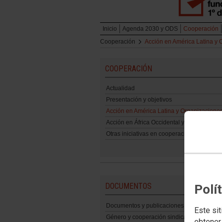
Inicio
Agenda 2030 y ODS
Cooperación
Cooperación
Acción en América Latina y 
COOPERACIÓN
Actualidad
Presentación y objetivos
Acción en América Latina y Organizacione
Acción en África Occidental y Mediterráneo
Otras iniciativas en cooperación
DOCUMENTOS
Polí
Documentos y publicaciones
Este sit
Género y cooperación sindical
obtener