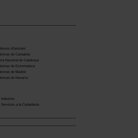
reres d'Asturies
breras de Cantabria
ra Nacional de Catalunya
breras de Extremadura
breras de Madrid
breras de Navarra
 Industria
 Servicios a la Ciudadanía