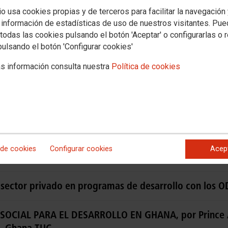
io usa cookies propias y de terceros para facilitar la navegación
Contacta
Multimedia
 información de estadísticas de uso de nuestros visitantes. Pu
Sensibilización
Participación y redes
Documentos y publicaciones
Multimedi
todas las cookies pulsando el botón 'Aceptar' o configurarlas o 
n y redes
Documentos
pulsando el botón 'Configurar cookies'
s información consulta nuestra
Política de cookies
el Programa de Trabajo Decente?
n las políticas de cooperación al desarrollo en América
 de cookies
Configurar cookies
Acep
romover la igualdad de género
l sector privado en programas de desarrollo con los O
OCIAL PARA EL DESARROLLO EN GHANA, por Prince A
 - Ghana TUC