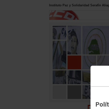
Instituto Paz y Solidaridad Serafín Al
Polí