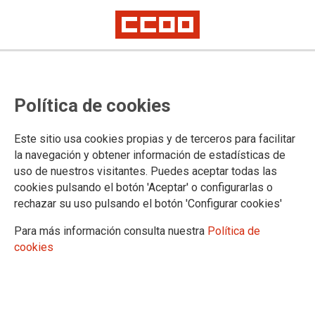
Paz y Solidaridad Serafín Aliaga
Política de cookies
obtiene el sello de calidad en
Transparencia y Buen Gobierno de
Este sitio usa cookies propias y de terceros para facilitar
la CONGDE
la navegación y obtener información de estadísticas de
uso de nuestros visitantes. Puedes aceptar todas las
cookies pulsando el botón 'Aceptar' o configurarlas o
Tras someterse a un control externo para la verificación del
rechazar su uso pulsando el botón 'Configurar cookies'
cumplimiento de los criterios establecidos en Transparencia y
Buen Gobierno, Paz y Solidaridad ha obtenido el sello de
Para más información consulta nuestra
Política de
calidad que otorga la Coordinadora Nacional de ONGD de
cookies
España.
19/02/2015.
Promovido por la Coordinadora