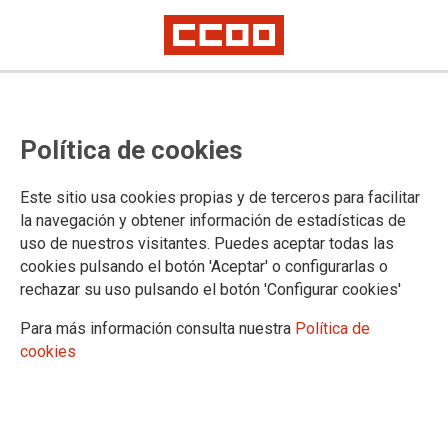
CCOO de Extremadura organiza
Política de cookies
una jornada sobre la intervención
sindical en los OSD y se concentra
Este sitio usa cookies propias y de terceros para facilitar
en Cáceres exigiendo Trabajo
la navegación y obtener información de estadísticas de
uso de nuestros visitantes. Puedes aceptar todas las
Decente
cookies pulsando el botón 'Aceptar' o configurarlas o
rechazar su uso pulsando el botón 'Configurar cookies'
7 de octubre, Día Internacional por el Trabajo Decente
Para más información consulta nuestra
Política de
CCOO de Extremadura ha organizado una jornada y una
cookies
concentración en Cáceres con motivo del Día Mundial por el
Trabajo Decente, en la que ha defendido el trabajo decente
como elemento central para una recuperación económica
justa. La salud y la vida en el trabajo, acabar con la
precariedad de los contratos, un salario acorde al IPC,